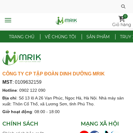
0
Giỏ hàng
TRANG CHỦ
VỀ CHÚNG TÔI
SẢN PHẨM
TRUY
CÔNG TY CP TẬP ĐOÀN DINH DƯỠNG MRIK
MST
:
0109632159
Hotline
:
0902 122 090
Địa chỉ
:
Số 13 lô A 26 Vạn Phúc, Ngọc Hà, Hà Nội. Nhà máy sản
xuất: Thôn Cố Thổ, xã Lương Sơn, tỉnh Phú Thọ.
Giờ hoạt động
: 08:00 - 18:00
CHÍNH SÁCH
MẠNG XÃ HỘI