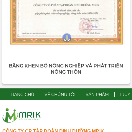
BẰNG KHEN BỘ NÔNG NGHIỆP VÀ PHÁT TRIỂN
NÔNG THÔN
TRANG CHỦ
VỀ CHÚNG TÔI
SẢN PHẨM
TRUY
CÔNG TY CP TẬP ĐOÀN DINH DƯỠNG MRIK