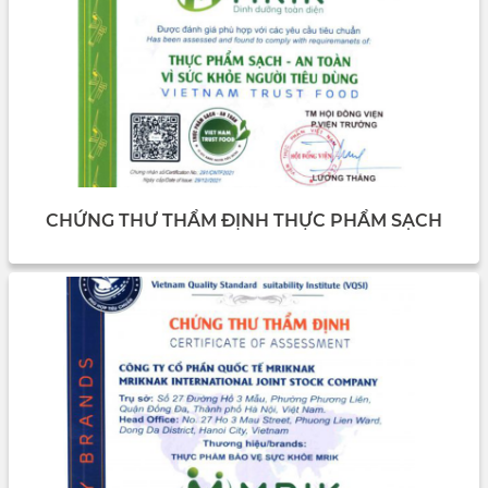
CHỨNG THƯ THẨM ĐỊNH THỰC PHẨM SẠCH