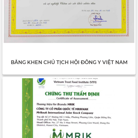
BẰNG KHEN CHỦ TỊCH HỘI ĐÔNG Y VIỆT NAM