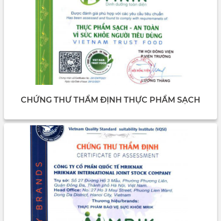
CHỨNG THƯ THẨM ĐỊNH THỰC PHẨM SẠCH