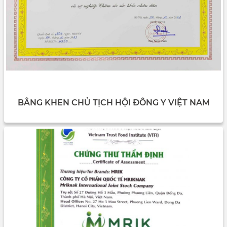
BẰNG KHEN CHỦ TỊCH HỘI ĐÔNG Y VIỆT NAM