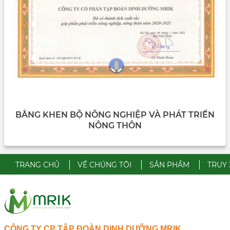
BẰNG KHEN BỘ NÔNG NGHIỆP VÀ PHÁT TRIỂN
NÔNG THÔN
TRANG CHỦ
VỀ CHÚNG TÔI
SẢN PHẨM
TRUY
CÔNG TY CP TẬP ĐOÀN DINH DƯỠNG MRIK